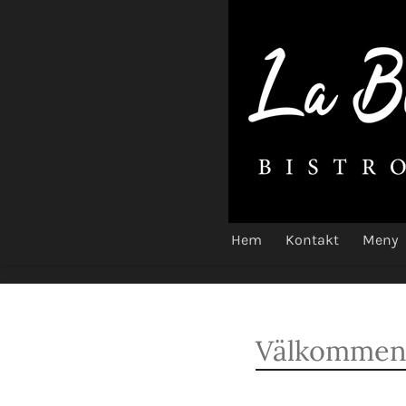
Hoppa
till
huvudinnehållet
Hem
Kontakt
Meny
Välkommen t